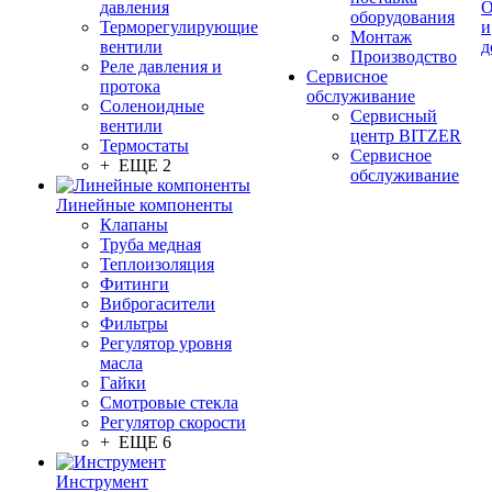
давления
О
оборудования
Терморегулирующие
и
Монтаж
вентили
д
Производство
Реле давления и
Сервисное
протока
обслуживание
Соленоидные
Сервисный
вентили
центр BITZER
Термостаты
Сервисное
+ ЕЩЕ 2
обслуживание
Линейные компоненты
Клапаны
Труба медная
Теплоизоляция
Фитинги
Виброгасители
Фильтры
Регулятор уровня
масла
Гайки
Смотровые стекла
Регулятор скорости
+ ЕЩЕ 6
Инструмент