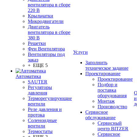
вентилятора в сборе
220 В
Крыльчатки
Микродвигатели
Двигатель
вентилятора в сборе
380 В
Решетки
Фен Вентилятора
Услуги
Вентиляторы под
заказ
Заполнить
+ ЕЩЕ 5
техническое задание
Проектирование
Автоматика
Проектирование
SAUTER
Подбор и
Регуляторы
поставка
давления
О
оборудования
Терморегулирующие
и
Монтаж
вентили
д
Производство
Реле давления и
Сервисное
протока
обслуживание
Соленоидные
Сервисный
вентили
центр BITZER
Термостаты
Сервисное
+ ЕЩЕ 2