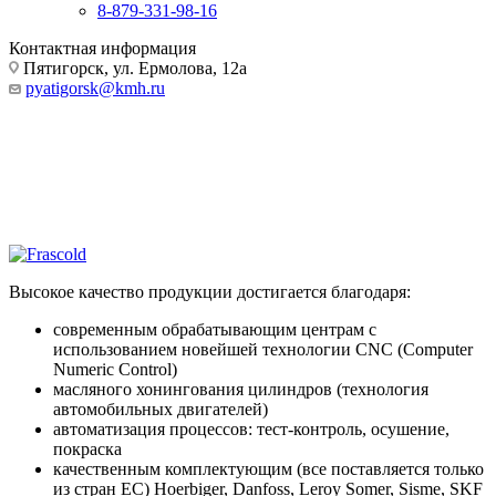
8-879-331-98-16
Контактная информация
Пятигорск, ул. Ермолова, 12а
pyatigorsk@kmh.ru
Разработано для жизни
На работе, дома или в автомобиле —
технологии Bosch упрощают повседневную жизнь
Высокое качество продукции достигается благодаря:
современным обрабатывающим центрам с
использованием новейшей технологии CNC (Computer
Numeric Control)
масляного хонингования цилиндров (технология
автомобильных двигателей)
автоматизация процессов: тест-контроль, осушение,
покраска
качественным комплектующим (все поставляется только
из стран ЕС) Hoerbiger, Danfoss, Leroy Somer, Sisme, SKF