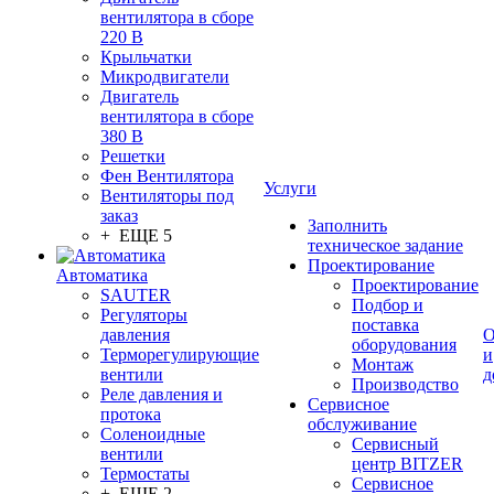
вентилятора в сборе
220 В
Крыльчатки
Микродвигатели
Двигатель
вентилятора в сборе
380 В
Решетки
Фен Вентилятора
Услуги
Вентиляторы под
заказ
Заполнить
+ ЕЩЕ 5
техническое задание
Проектирование
Автоматика
Проектирование
SAUTER
Подбор и
Регуляторы
поставка
давления
О
оборудования
Терморегулирующие
и
Монтаж
вентили
д
Производство
Реле давления и
Сервисное
протока
обслуживание
Соленоидные
Сервисный
вентили
центр BITZER
Термостаты
Сервисное
+ ЕЩЕ 2