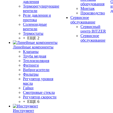
давления
О
оборудования
Терморегулирующие
и
Монтаж
вентили
д
Производство
Реле давления и
Сервисное
протока
обслуживание
Соленоидные
Сервисный
вентили
центр BITZER
Термостаты
Сервисное
+ ЕЩЕ 2
обслуживание
Линейные компоненты
Клапаны
Труба медная
Теплоизоляция
Фитинги
Виброгасители
Фильтры
Регулятор уровня
масла
Гайки
Смотровые стекла
Регулятор скорости
+ ЕЩЕ 6
Инструмент