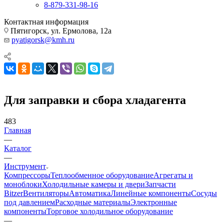
8-879-331-98-16
Контактная информация
Пятигорск, ул. Ермолова, 12а
pyatigorsk@kmh.ru
Для заправки и сбора хладагента
483
Главная
—
Каталог
—
Инструмент
Компрессоры
Теплообменное оборудование
Агрегаты и
моноблоки
Холодильные камеры и двери
Запчасти
Bitzer
Вентиляторы
Автоматика
Линейные компоненты
Сосуды
под давлением
Расходные материалы
Электронные
компоненты
Торговое холодильное оборудование
—