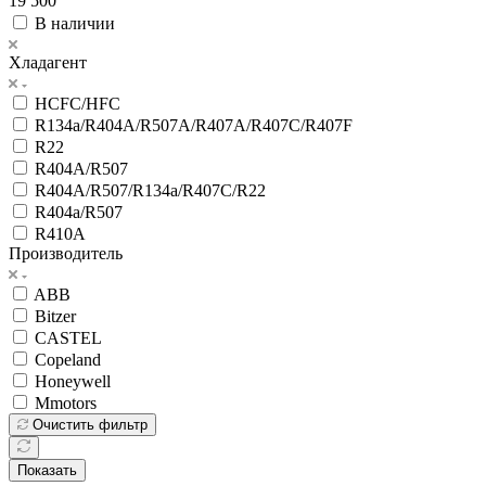
19 500
В наличии
Хладагент
HCFC/HFC
R134a/R404A/R507A/R407A/R407C/R407F
R22
R404A/R507
R404A/R507/R134a/R407C/R22
R404а/R507
R410A
Производитель
ABB
Bitzer
CASTEL
Copeland
Honeywell
Mmotors
Очистить фильтр
Показать