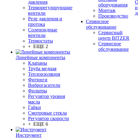
давления
О
оборудования
Терморегулирующие
и
Монтаж
вентили
д
Производство
Реле давления и
Сервисное
протока
обслуживание
Соленоидные
Сервисный
вентили
центр BITZER
Термостаты
Сервисное
+ ЕЩЕ 2
обслуживание
Линейные компоненты
Клапаны
Труба медная
Теплоизоляция
Фитинги
Виброгасители
Фильтры
Регулятор уровня
масла
Гайки
Смотровые стекла
Регулятор скорости
+ ЕЩЕ 6
Инструмент