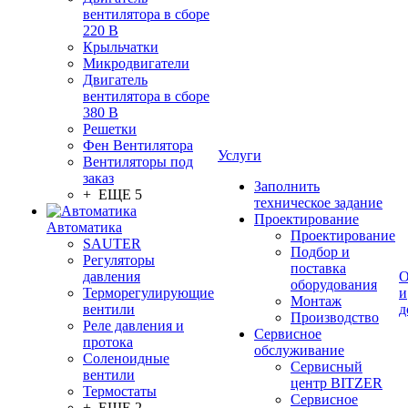
вентилятора в сборе
220 В
Крыльчатки
Микродвигатели
Двигатель
вентилятора в сборе
380 В
Решетки
Фен Вентилятора
Услуги
Вентиляторы под
заказ
Заполнить
+ ЕЩЕ 5
техническое задание
Проектирование
Автоматика
Проектирование
SAUTER
Подбор и
Регуляторы
поставка
давления
О
оборудования
Терморегулирующие
и
Монтаж
вентили
д
Производство
Реле давления и
Сервисное
протока
обслуживание
Соленоидные
Сервисный
вентили
центр BITZER
Термостаты
Сервисное
+ ЕЩЕ 2