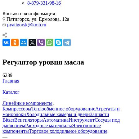
8-879-331-98-16
Контактная информация
Пятигорск, ул. Ермолова, 12а
pyatigorsk@kmh.ru
Регулятор уровня масла
6289
Главная
—
Каталог
—
Линейные компоненты
Компрессоры
Теплообменное оборудование
Агрегаты и
моноблоки
Холодильные камеры и двери
Запчасти
Bitzer
Вентиляторы
Автоматика
Инструмент
Сосуды под
давлением
Расходные материалы
Электронные
компоненты
Торговое холодильное оборудование
—