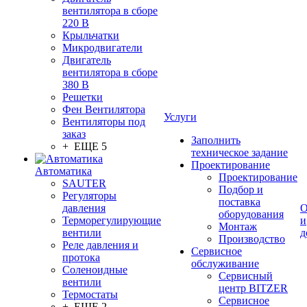
вентилятора в сборе
220 В
Крыльчатки
Микродвигатели
Двигатель
вентилятора в сборе
380 В
Решетки
Фен Вентилятора
Услуги
Вентиляторы под
заказ
Заполнить
+ ЕЩЕ 5
техническое задание
Проектирование
Автоматика
Проектирование
SAUTER
Подбор и
Регуляторы
поставка
давления
О
оборудования
Терморегулирующие
и
Монтаж
вентили
д
Производство
Реле давления и
Сервисное
протока
обслуживание
Соленоидные
Сервисный
вентили
центр BITZER
Термостаты
Сервисное
+ ЕЩЕ 2