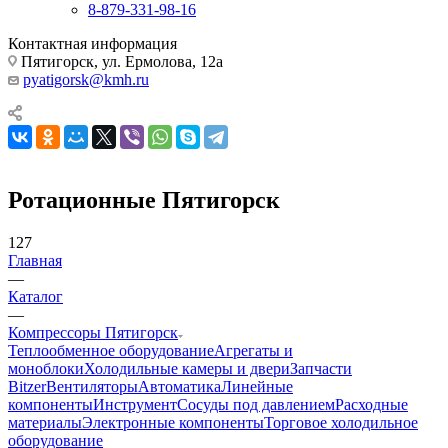
8-879-331-98-16
Контактная информация
Пятигорск, ул. Ермолова, 12а
pyatigorsk@kmh.ru
Ротационные Пятигорск
127
Главная
—
Каталог
—
Компрессоры Пятигорск
Теплообменное оборудование
Агрегаты и
моноблоки
Холодильные камеры и двери
Запчасти
Bitzer
Вентиляторы
Автоматика
Линейные
компоненты
Инструмент
Сосуды под давлением
Расходные
материалы
Электронные компоненты
Торговое холодильное
оборудование