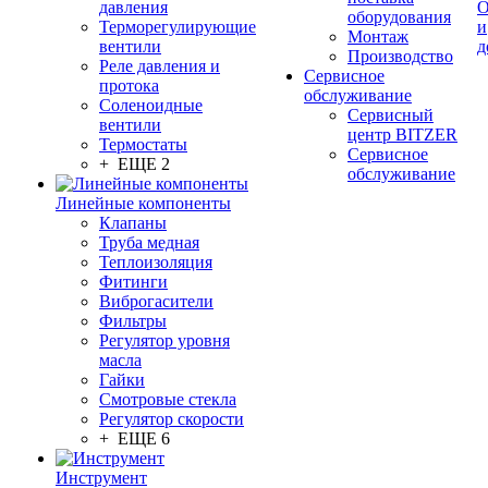
давления
О
оборудования
Терморегулирующие
и
Монтаж
вентили
д
Производство
Реле давления и
Сервисное
протока
обслуживание
Соленоидные
Сервисный
вентили
центр BITZER
Термостаты
Сервисное
+ ЕЩЕ 2
обслуживание
Линейные компоненты
Клапаны
Труба медная
Теплоизоляция
Фитинги
Виброгасители
Фильтры
Регулятор уровня
масла
Гайки
Смотровые стекла
Регулятор скорости
+ ЕЩЕ 6
Инструмент