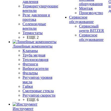
давления
О
оборудования
Терморегулирующие
и
Монтаж
вентили
д
Производство
Реле давления и
Сервисное
протока
обслуживание
Соленоидные
Сервисный
вентили
центр BITZER
Термостаты
Сервисное
+ ЕЩЕ 2
обслуживание
Линейные компоненты
Клапаны
Труба медная
Теплоизоляция
Фитинги
Виброгасители
Фильтры
Регулятор уровня
масла
Гайки
Смотровые стекла
Регулятор скорости
+ ЕЩЕ 6
Инструмент