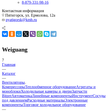
8-879-331-98-16
Контактная информация
Пятигорск, ул. Ермолова, 12а
pyatigorsk@kmh.ru
Weiguang
7
Главная
—
Каталог
—
Вентиляторы
Компрессоры
Теплообменное оборудование
Агрегаты и
моноблоки
Холодильные камеры и двери
Запчасти
Bitzer
Автоматика
Линейные компоненты
Инструмент
Сосуды
под давлением
Расходные материалы
Электронные
компоненты
Торговое холодильное оборудование
—