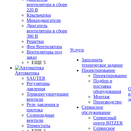
вентилятора в сборе
220 В
Крыльчатки
Микродвигатели
Двигатель
вентилятора в сборе
380 В
Решетки
Фен Вентилятора
Услуги
Вентиляторы под
заказ
Заполнить
+ ЕЩЕ 5
техническое задание
Проектирование
Автоматика
Проектирование
SAUTER
Подбор и
Регуляторы
поставка
давления
О
оборудования
Терморегулирующие
и
Монтаж
вентили
д
Производство
Реле давления и
Сервисное
протока
обслуживание
Соленоидные
Сервисный
вентили
центр BITZER
Термостаты
Сервисное
+ ЕЩЕ 2