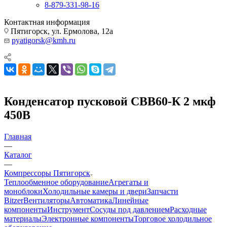
8-879-331-98-16
Контактная информация
Пятигорск, ул. Ермолова, 12а
pyatigorsk@kmh.ru
Конденсатор пусковой СВВ60-К 2 мкф
450В
Главная
—
Каталог
—
Компрессоры Пятигорск
Теплообменное оборудование
Агрегаты и
моноблоки
Холодильные камеры и двери
Запчасти
Bitzer
Вентиляторы
Автоматика
Линейные
компоненты
Инструмент
Сосуды под давлением
Расходные
материалы
Электронные компоненты
Торговое холодильное