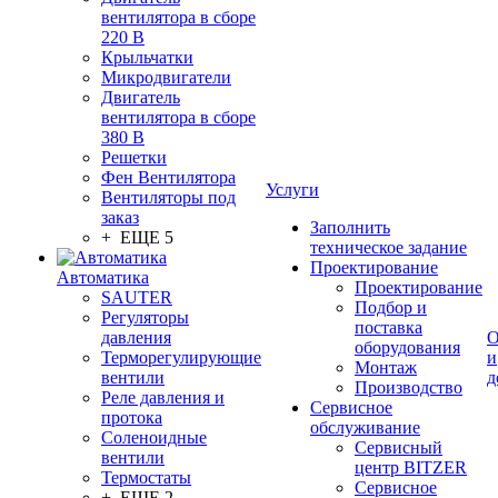
вентилятора в сборе
220 В
Крыльчатки
Микродвигатели
Двигатель
вентилятора в сборе
380 В
Решетки
Фен Вентилятора
Услуги
Вентиляторы под
заказ
Заполнить
+ ЕЩЕ 5
техническое задание
Проектирование
Автоматика
Проектирование
SAUTER
Подбор и
Регуляторы
поставка
давления
О
оборудования
Терморегулирующие
и
Монтаж
вентили
д
Производство
Реле давления и
Сервисное
протока
обслуживание
Соленоидные
Сервисный
вентили
центр BITZER
Термостаты
Сервисное
+ ЕЩЕ 2