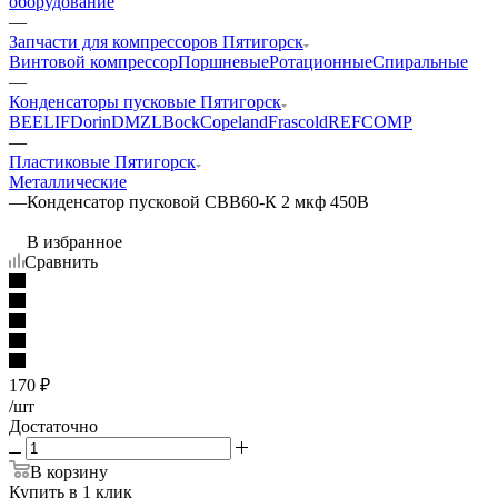
оборудование
—
Запчасти для компрессоров Пятигорск
Винтовой компрессор
Поршневые
Ротационные
Спиральные
—
Конденсаторы пусковые Пятигорск
BEELIF
Dorin
DMZL
Bock
Copeland
Frascold
REFCOMP
—
Пластиковые Пятигорск
Металлические
—
Конденсатор пусковой СВВ60-К 2 мкф 450В
В избранное
Сравнить
170
₽
/шт
Достаточно
В корзину
Купить в 1 клик