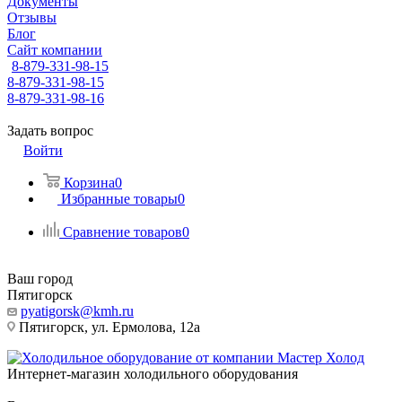
Документы
Отзывы
Блог
Сайт компании
8-879-331-98-15
8-879-331-98-15
8-879-331-98-16
Задать вопрос
Войти
Корзина
0
Избранные товары
0
Сравнение товаров
0
Ваш город
Пятигорск
pyatigorsk@kmh.ru
Пятигорск, ул. Ермолова, 12а
Интернет-магазин холодильного оборудования